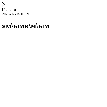
Новости
2023-07-04 10:39
ям\ымв\м\ым